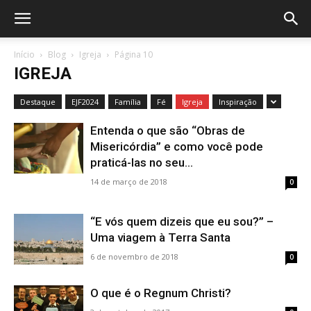
Início
Blog
Igreja
Página 10
IGREJA
Destaque
EJF2024
Família
Fé
Igreja
Inspiração
Entenda o que são “Obras de
Misericórdia” e como você pode
praticá-las no seu...
14 de março de 2018
0
“E vós quem dizeis que eu sou?” –
Uma viagem à Terra Santa
6 de novembro de 2018
0
O que é o Regnum Christi?