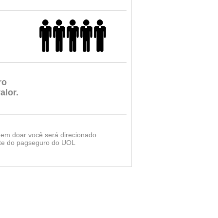
ro
alor.
r em doar você será direcionado
ite do pagseguro do UOL