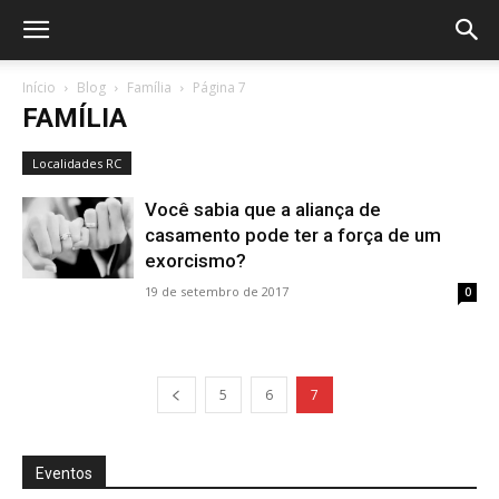
Início
Blog
Família
Página 7
FAMÍLIA
Localidades RC
Você sabia que a aliança de
casamento pode ter a força de um
exorcismo?
19 de setembro de 2017
0
5
6
7
Eventos