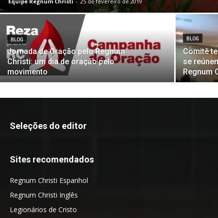
Equipe Regnum Christi
-
25 de fevereiro de 2019
BLOG
BLOG
Jornada de Oração pelo Regnum
Comitê te
Christi: um dia de oração pelo
se reúnem
movimento
Regnum Ch
Seleções do editor
Sites recomendados
Regnum Christi Espanhol
Regnum Christi Inglês
Legionários de Cristo