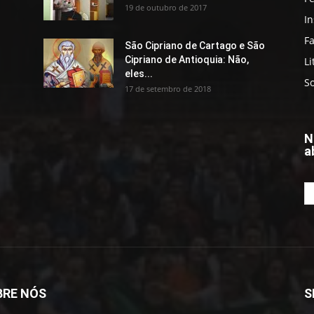
19 de outubro de 2017
In
Fa
São Cipriano de Cartago e São
Cipriano de Antioquia: Não,
Li
eles...
S
17 de setembro de 2018
N
a
BRE NÓS
S