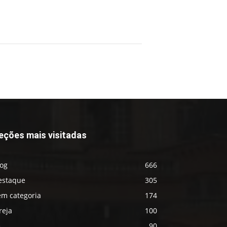
eções mais visitadas
log
666
estaque
305
em categoria
174
reja
100
é
90