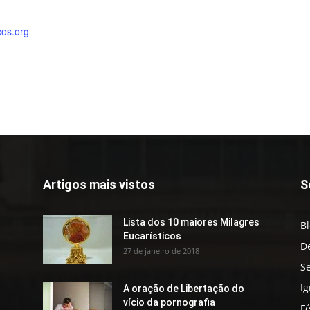
cos.org
Artigos mais vistos
S
Lista dos 10 maiores Milagres
B
Eucarísticos
D
27 de janeiro de 2018
S
Ig
A oração de Libertação do
vício da pornografia
F