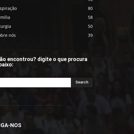
spiração
80
mília
58
turgia
50
obre nós
39
ão encontrou? digite o que procura
baixo:
IGA-NOS