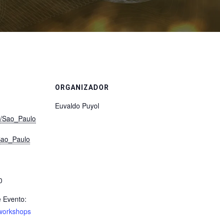
ORGANIZADOR
Euvaldo Puyol
a/Sao_Paulo
Sao_Paulo
0
e Evento:
 workshops