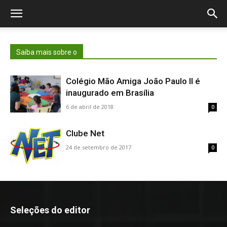
Saiba mais sobre o
Colégio Mão Amiga João Paulo II é
inaugurado em Brasília
6 de abril de 2018
0
Clube Net
24 de setembro de 2017
0
Seleções do editor