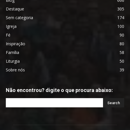
Blog
666
Destaque
305
Sem categoria
174
Igreja
100
Fé
90
Inspiração
80
Família
58
Liturgia
50
Sobre nós
39
Não encontrou? digite o que procura abaixo: