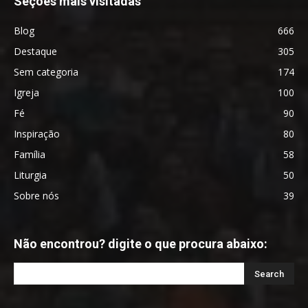
Seções mais visitadas
Blog
666
Destaque
305
Sem categoria
174
Igreja
100
Fé
90
Inspiração
80
Família
58
Liturgia
50
Sobre nós
39
Não encontrou? digite o que procura abaixo: