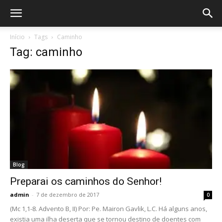
Início
Tags
Caminho
Tag: caminho
Blog
Preparai os caminhos do Senhor!
admin
-
7 de dezembro de 2017
0
(Mc 1,1-8. Advento B, II) Por: Pe. Mairon Gavlik, L.C. Há alguns anos,
existia uma ilha deserta que se tornou destino de doentes com