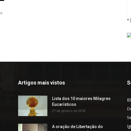
da
« 
Artigos mais vistos
S
Lista dos 10 maiores Milagres
B
Eucarísticos
D
27 de janeiro de 2018
S
Ig
A oração de Libertação do