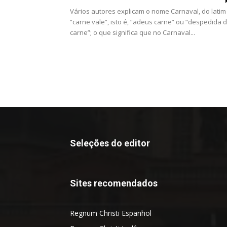
Vários autores explicam o nome Carnaval, do latim
“carne vale”, isto é, “adeus carne” ou “despedida 
carne”; o que significa que no Carnaval...
Seleções do editor
Sites recomendados
Regnum Christi Espanhol