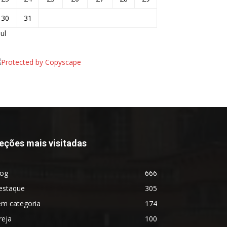
30
31
jul
eções mais visitadas
log
666
estaque
305
em categoria
174
reja
100