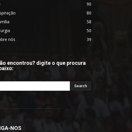
é
90
spiração
80
mília
58
turgia
50
obre nós
39
ão encontrou? digite o que procura
baixo:
IGA-NOS