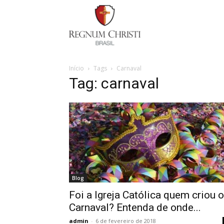
Regnum
Christi
Início
Tags
Carnaval
Tag: carnaval
Blog
Foi a Igreja Católica quem criou o
Carnaval? Entenda de onde...
admin
-
6 de fevereiro de 2018