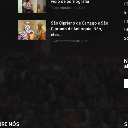
vício da pornografia
F
19 de outubro de 2017
In
Fa
São Cipriano de Cartago e São
Cipriano de Antioquia: Não,
Li
eles...
S
17 de setembro de 2018
N
a
BRE NÓS
S