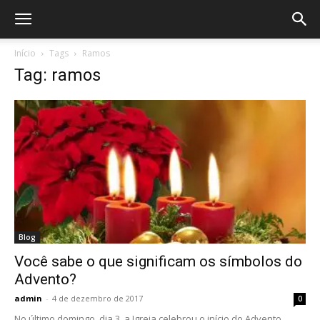
Início
Tags
Ramos
Tag: ramos
Blog
Você sabe o que significam os símbolos do
Advento?
admin
-
4 de dezembro de 2017
0
No último domingo, dia 3, a Igreja celebrou o início do Advento.