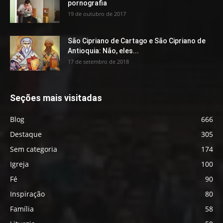
pornografia
19 de outubro de 2017
São Cipriano de Cartago e São Cipriano de
Antioquia: Não, eles...
17 de setembro de 2018
Seções mais visitadas
Blog
666
Destaque
305
Sem categoria
174
Igreja
100
Fé
90
Inspiração
80
Família
58