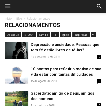
Início
Blog
Relacionamentos
RELACIONAMENTOS
Destaque
EJF2024
Família
Fé
Igreja
Inspiração
Depressão e ansiedade: Pessoas que
tem fé estão livres de tê-las?
4 de setembro de 2018
0
10 pontos para refletir o motivo de sua
vida estar com tantas dificuldades
15 de agosto de 2018
0
Sacerdote: amigo de Deus, amigos
dos homens
1 de junho de 2018
0