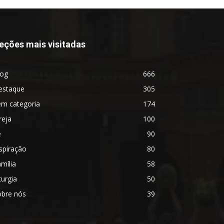
eções mais visitadas
log
666
estaque
305
em categoria
174
reja
100
é
90
spiração
80
mília
58
turgia
50
obre nós
39