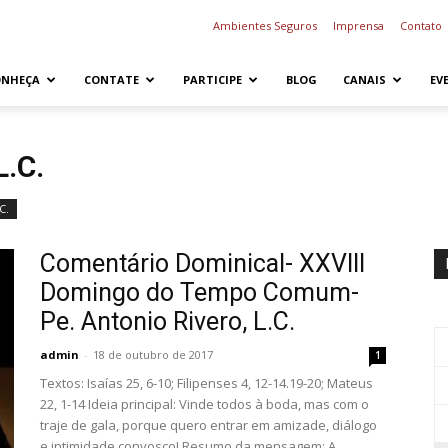
Ambientes Seguros
Imprensa
Contato
ONHEÇA
CONTATE
PARTICIPE
BLOG
CANAIS
EV
.C.
C.
Comentário Dominical- XXVIII
Domingo do Tempo Comum-
Pe. Antonio Rivero, L.C.
admin
-
18 de outubro de 2017
1
Textos: Isaías 25, 6-10; Filipenses 4, 12-14.19-20; Mateus
22, 1-14 Ideia principal: Vinde todos à boda, mas com o
traje de gala, porque quero entrar em amizade, diálogo
e intimidade convosco! Resumo da mensagem: A