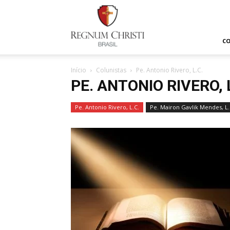
Regnum
Christi
C
Início
Colunistas
Pe. Antonio Rivero, L.C.
PE. ANTONIO RIVERO, L
Pe. Antonio Rivero, L.C.
Pe. Mairon Gavlik Mendes, L.