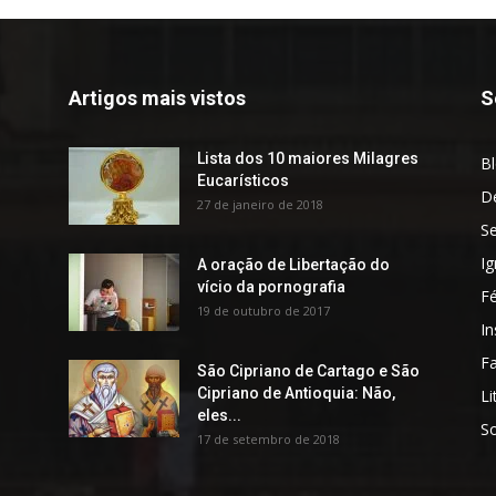
Artigos mais vistos
S
Lista dos 10 maiores Milagres
B
Eucarísticos
D
27 de janeiro de 2018
S
Ig
A oração de Libertação do
vício da pornografia
F
19 de outubro de 2017
In
Fa
São Cipriano de Cartago e São
Cipriano de Antioquia: Não,
Li
eles...
S
17 de setembro de 2018