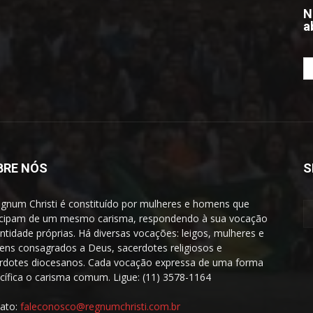
N
a
BRE NÓS
S
gnum Christi é constituído por mulheres e homens que
icipam de um mesmo carisma, respondendo à sua vocação
entidade próprias. Há diversas vocações: leigos, mulheres e
ns consagrados a Deus, sacerdotes religiosos e
rdotes diocesanos. Cada vocação expressa de uma forma
cífica o carisma comum. Ligue: (11) 3578-1164
ato:
faleconosco@regnumchristi.com.br