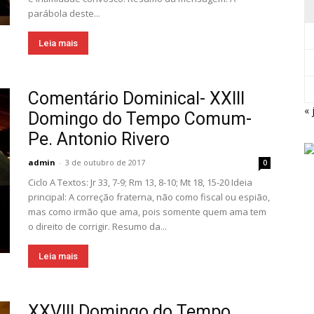
parábola deste...
Leia mais
Comentário Dominical- XXIII
« 
Domingo do Tempo Comum-
Pe. Antonio Rivero
admin
-
3 de outubro de 2017
0
Ciclo A Textos: Jr 33, 7-9; Rm 13, 8-10; Mt 18, 15-20 Ideia
principal: A correção fraterna, não como fiscal ou espião,
mas como irmão que ama, pois somente quem ama tem
o direito de corrigir. Resumo da...
Leia mais
XXVIII Domingo do Tempo