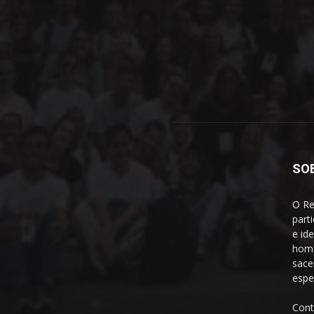
SO
O Re
part
e id
home
sace
espe
Cont