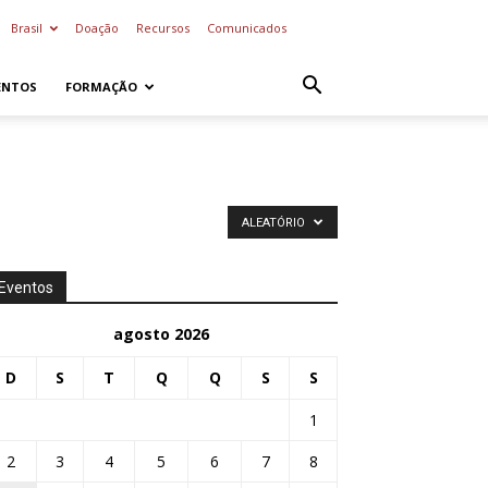
Brasil
Doação
Recursos
Comunicados
ENTOS
FORMAÇÃO
ALEATÓRIO
Eventos
agosto 2026
D
S
T
Q
Q
S
S
1
2
3
4
5
6
7
8