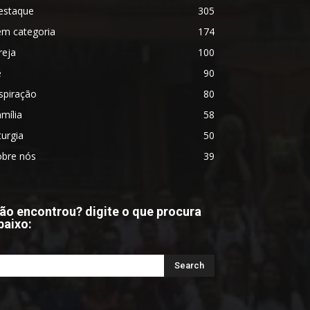
estaque
305
em categoria
174
reja
100
é
90
spiração
80
mília
58
turgia
50
obre nós
39
ão encontrou? digite o que procura
baixo: