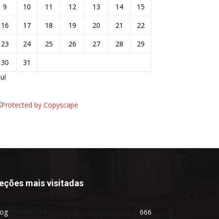
9
10
11
12
13
14
15
16
17
18
19
20
21
22
23
24
25
26
27
28
29
30
31
jul
eções mais visitadas
log
666