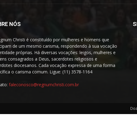
BRE NÓS
S
gnum Christi é constituído por mulheres e homens que
icipam de um mesmo carisma, respondendo à sua vocação
entidade próprias. Há diversas vocações: leigos, mulheres e
ns consagrados a Deus, sacerdotes religiosos e
rdotes diocesanos. Cada vocação expressa de uma forma
cífica o carisma comum. Ligue: (11) 3578-1164
ato:
faleconosco@regnumchristi.com.br
Doa