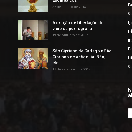
Eucarísticos
D
27 de janeiro de 2018
S
Ig
A oração de Libertação do
vício da pornografia
F
19 de outubro de 2017
In
Fa
São Cipriano de Cartago e São
Cipriano de Antioquia: Não,
Li
eles...
S
17 de setembro de 2018
N
a