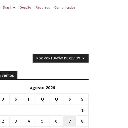
Brasil
Doação
Recursos
Comunicados
POR PONTUAÇÃO DE REVIEW
Eventos
agosto 2026
D
S
T
Q
Q
S
S
1
2
3
4
5
6
7
8