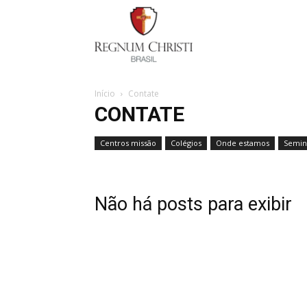
Regnum
Christi
Início
Contate
CONTATE
Centros missão
Colégios
Onde estamos
Semin
Não há posts para exibir