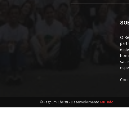
SO
O Re
part
e id
home
sace
espe
Cont
© Regnum Christi - Desenvolvimento
MKTinfo