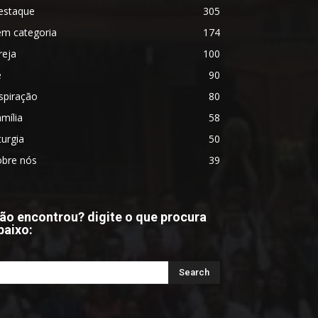
estaque
305
em categoria
174
reja
100
é
90
spiração
80
mília
58
turgia
50
obre nós
39
ão encontrou? digite o que procura
baixo: