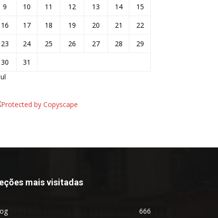
9
10
11
12
13
14
15
16
17
18
19
20
21
22
23
24
25
26
27
28
29
30
31
jul
eções mais visitadas
log
666