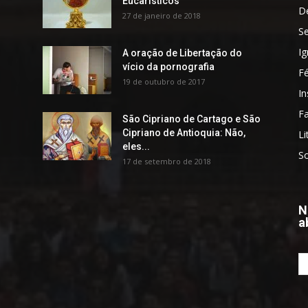
Eucarísticos
D
27 de janeiro de 2018
S
Ig
A oração de Libertação do
vício da pornografia
F
19 de outubro de 2017
In
Fa
São Cipriano de Cartago e São
Cipriano de Antioquia: Não,
Li
eles...
S
17 de setembro de 2018
N
a