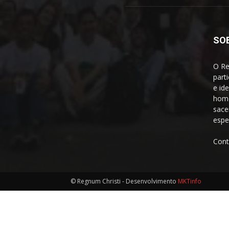
SO
O Re
part
e id
home
sace
espe
Cont
© Regnum Christi - Desenvolvimento
MKTinfo