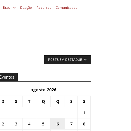
Brasil
Doação
Recursos
Comunicados
POSTS EM DESTAQUE
Eventos
agosto 2026
D
S
T
Q
Q
S
S
1
2
3
4
5
6
7
8