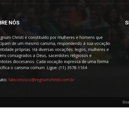
BRE NÓS
S
gnum Christi é constituído por mulheres e homens que
icipam de um mesmo carisma, respondendo à sua vocação
entidade próprias. Há diversas vocações: leigos, mulheres e
ns consagrados a Deus, sacerdotes religiosos e
rdotes diocesanos. Cada vocação expressa de uma forma
cífica o carisma comum. Ligue: (11) 3578-1164
ato:
faleconosco@regnumchristi.com.br
Doa