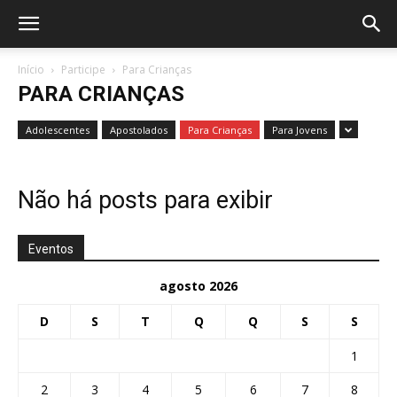
Início
Participe
Para Crianças
PARA CRIANÇAS
Adolescentes
Apostolados
Para Crianças
Para Jovens
Não há posts para exibir
Eventos
agosto 2026
D
S
T
Q
Q
S
S
1
2
3
4
5
6
7
8