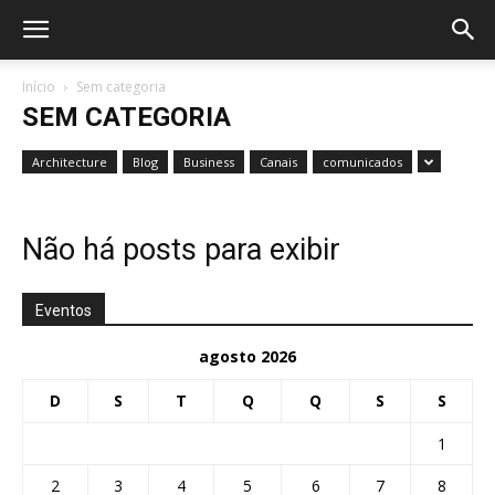
Início
Sem categoria
SEM CATEGORIA
Architecture
Blog
Business
Canais
comunicados
Não há posts para exibir
Eventos
agosto 2026
D
S
T
Q
Q
S
S
1
2
3
4
5
6
7
8