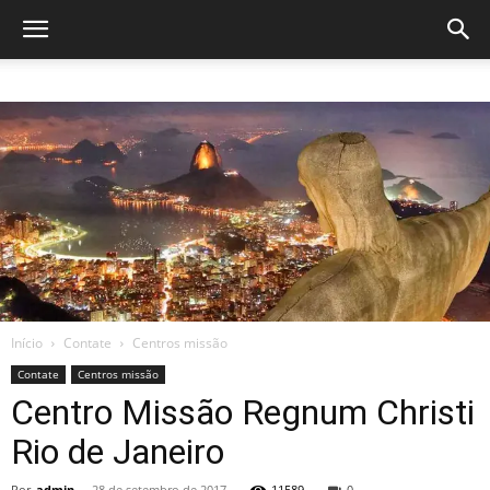
Início
Contate
Centros missão
Contate
Centros missão
Centro Missão Regnum Christi
Rio de Janeiro
Por
admin
-
28 de setembro de 2017
11589
0