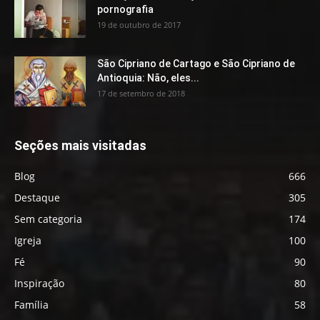
pornografia
19 de outubro de 2017
São Cipriano de Cartago e São Cipriano de
Antioquia: Não, eles...
17 de setembro de 2018
Seções mais visitadas
Blog
666
Destaque
305
Sem categoria
174
Igreja
100
Fé
90
Inspiração
80
Família
58