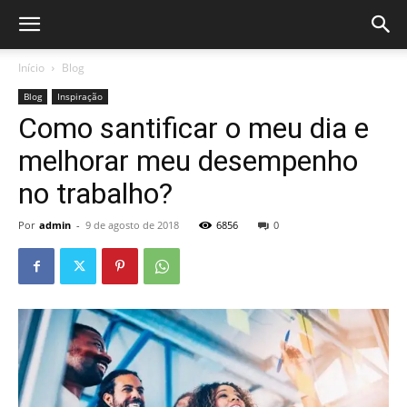
Início
Blog
Blog
Inspiração
Como santificar o meu dia e
melhorar meu desempenho
no trabalho?
Por
admin
-
9 de agosto de 2018
6856
0