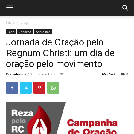
Início
Blog
Blog
Conheça
Sobre nós
Jornada de Oração pelo
Regnum Christi: um dia de
oração pelo movimento
Por
admin
-
13 de novembro de 2018
6548
0