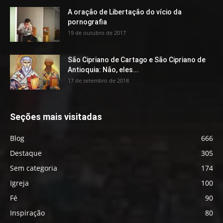
A oração de Libertação do vício da
pornografia
19 de outubro de 2017
São Cipriano de Cartago e São Cipriano de
Antioquia: Não, eles...
17 de setembro de 2018
Seções mais visitadas
Blog
666
Destaque
305
Sem categoria
174
Igreja
100
Fé
90
Inspiração
80