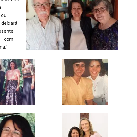
a
s ou
 deixará
esente,
 — com
na.”