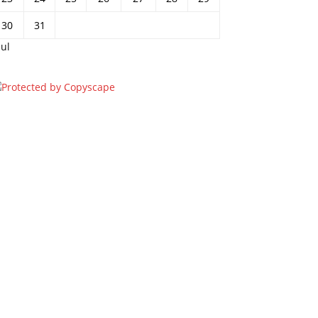
30
31
jul