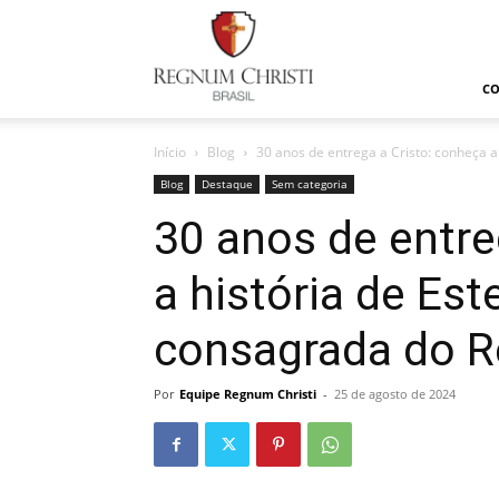
Regnum
Christi
C
Início
Blog
30 anos de entrega a Cristo: conheça a 
Blog
Destaque
Sem categoria
30 anos de entre
a história de Es
consagrada do R
Por
Equipe Regnum Christi
-
25 de agosto de 2024