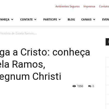
Ambientes Seguros
Imprensa
Contat
ONHEÇA
CONTATE
PARTICIPE
BLOG
CANAIS
EVEN
história de Estela Ramos,...
ga a Cristo: conheça
tela Ramos,
egnum Christi
1550
0