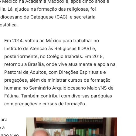
o México na Academia Maddox e, após cinco anos e
ia. Lá, ajudou na formação das religiosas, foi
idiocesano de Catequese (CAC), e secretária
stólica.
Em 2014, voltou ao México para trabalhar no
Instituto de Atenção às Religiosas (IDAR) e,
posteriormente, no Colégio Irlandês. Em 2018,
retornou a Brasília, onde vive atualmente e apoia na
Pastoral de Adultos, com Direções Espirituais e
pregações, além de ministrar cursos de formação
humana no Seminário Arquidiocesano Maior/NS de
Fátima. Também contribui com diversas paróquias
com pregações e cursos de formação.
Mara
 à
unho vivo