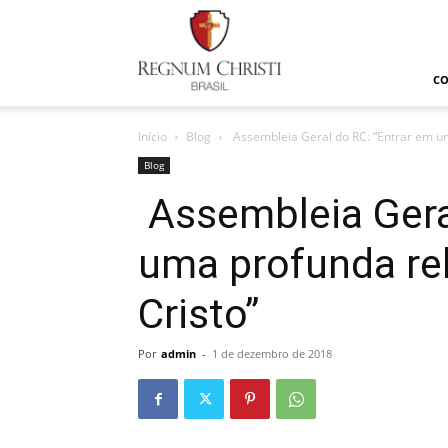
Regnum
Christi
C
Início
Blog
Assembleia Geral do RC: “Entrar em u
Blog
Assembleia Gera
uma profunda re
Cristo”
Por
admin
-
1 de dezembro de 2018