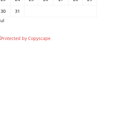
30
31
jul