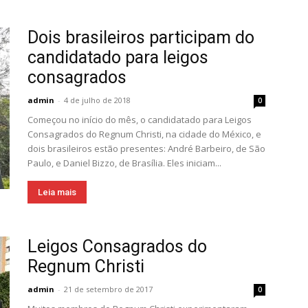
Dois brasileiros participam do
candidatado para leigos
consagrados
admin
-
4 de julho de 2018
0
Começou no início do mês, o candidatado para Leigos
Consagrados do Regnum Christi, na cidade do México, e
dois brasileiros estão presentes: André Barbeiro, de São
Paulo, e Daniel Bizzo, de Brasília. Eles iniciam...
Leia mais
Leigos Consagrados do
Regnum Christi
admin
-
21 de setembro de 2017
0