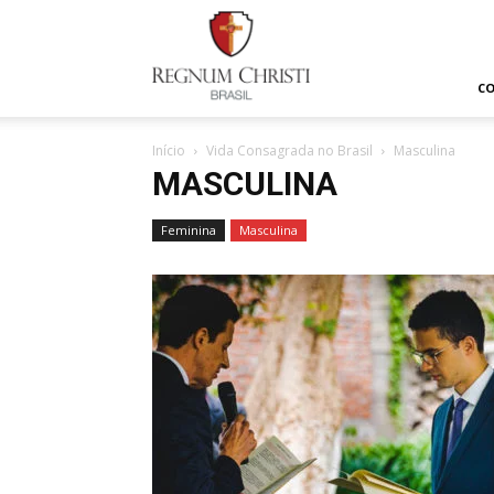
Regnum
Christi
C
Início
Vida Consagrada no Brasil
Masculina
MASCULINA
Feminina
Masculina