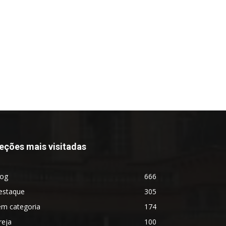
eções mais visitadas
log
666
estaque
305
em categoria
174
reja
100