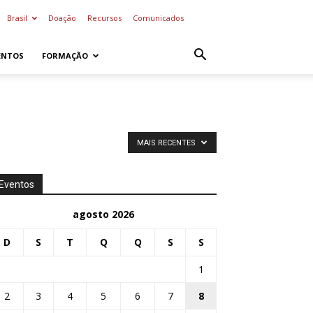
Brasil
Doação
Recursos
Comunicados
ENTOS
FORMAÇÃO
MAIS RECENTES
Eventos
agosto 2026
D
S
T
Q
Q
S
S
1
2
3
4
5
6
7
8