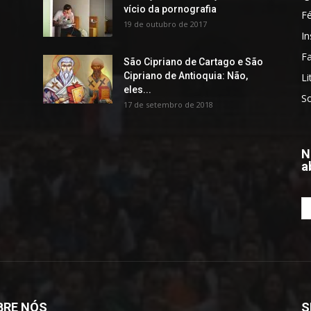
vício da pornografia
F
19 de outubro de 2017
In
Fa
São Cipriano de Cartago e São
Cipriano de Antioquia: Não,
Li
eles...
S
17 de setembro de 2018
N
a
BRE NÓS
S