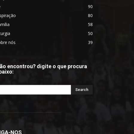
é
90
spiração
80
mília
58
turgia
50
obre nós
39
ão encontrou? digite o que procura
baixo:
IGA-NOS