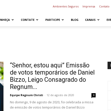
Ambientes Seguros
Imprensa
Contato
ONHEÇA
CONTATE
PARTICIPE
BLOG
CANAIS
EV
“Senhor, estou aqui” Emissão
de votos temporários de Daniel
Bizzo, Leigo Consagrado do
Regnum...
Equipe Regnum Christi
-
12 de agosto de 2020
0
No domingo, 9 de agosto de 2020, foi celebrada a missa
de emissão de votos temporários de Daniel Bizzo