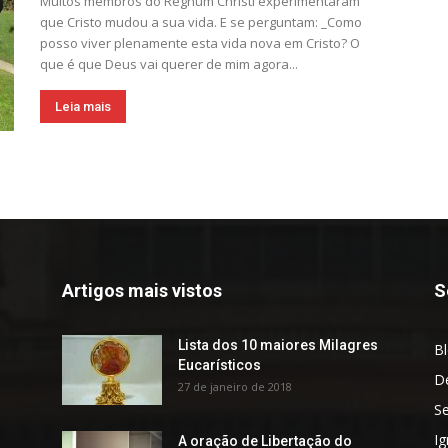
Muitos membros do Regnum Christi experimentaram
que Cristo mudou a sua vida. E se perguntam: _Como
posso viver plenamente esta vida nova em Cristo? O
que é que Deus vai querer de mim agora...
Leia mais
Artigos mais vistos
S
Lista dos 10 maiores Milagres
B
Eucarísticos
D
27 de janeiro de 2018
S
Ig
A oração de Libertação do