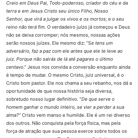
Creio em Deus Pai, Todo-poderoso, criador do céu e da
terra e em Jesus Cristo seu único Filho, Nosso
Senhor,
que virá a julgar os vivos e os mortos; e o seu
reino não terá fim.
O verdadeiro juízo já começou e Deus
não se deixa corromper; nós mesmos, nossas ações
serão nossos juízes. Ele mesmo diz: “S
e tens um
adversário, faz a paz com ele antes que ele te leve ao
juiz. Porque não sairás de lá até pagares o último
centavo
.” Jesus nos convida a conversão enquanto ainda
é tempo de mudar. O mesmo Cristo, juiz universal, é o
Cristo bom pastor. Ele nos chama a seu rebanho, nos dá a
oportunidade de que nossa história seja diversa,
sobretudo nosso lugar definitivo. “
De que serve o
homem ganhar o mundo inteiro, se vier a perder a sua
alma?”
Cristo vem manso e humilde. Ele é um rei diverso
dos outros. Não conquista pela força física, mas pela
força de atração que sua pessoa exerce sobre todos os