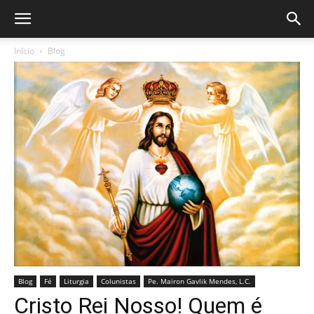
Início
Blog
Blog
Fé
Liturgia
Colunistas
Pe. Mairon Gavlik Mendes, L.C.
Cristo Rei Nosso! Quem é