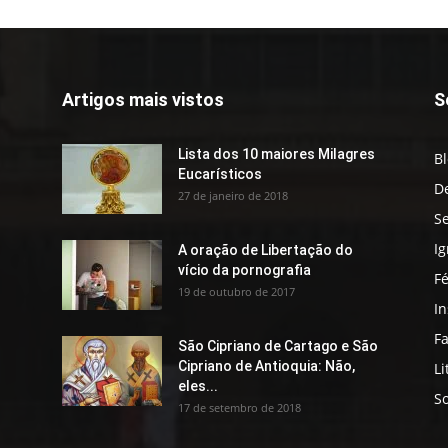
Artigos mais vistos
S
Lista dos 10 maiores Milagres
B
Eucarísticos
D
27 de janeiro de 2018
S
Ig
A oração de Libertação do
vício da pornografia
F
19 de outubro de 2017
In
Fa
São Cipriano de Cartago e São
Cipriano de Antioquia: Não,
Li
eles...
S
17 de setembro de 2018