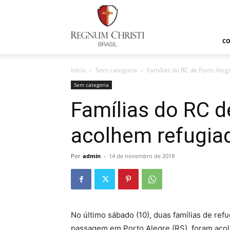
Regnum
Christi
C
Início
Sem categoria
Famílias do RC de Porto Ale
Sem categoria
Famílias do RC d
acolhem refugia
Por
admin
-
14 de novembro de 2018
No último sábado (10), duas famílias de re
passagem em Porto Alegre (RS), foram acolh