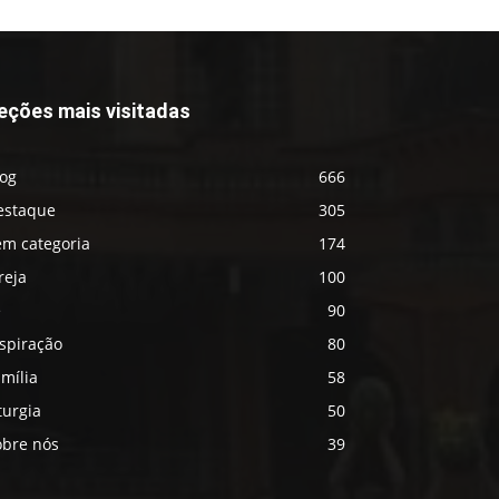
eções mais visitadas
log
666
estaque
305
em categoria
174
reja
100
é
90
spiração
80
mília
58
turgia
50
obre nós
39