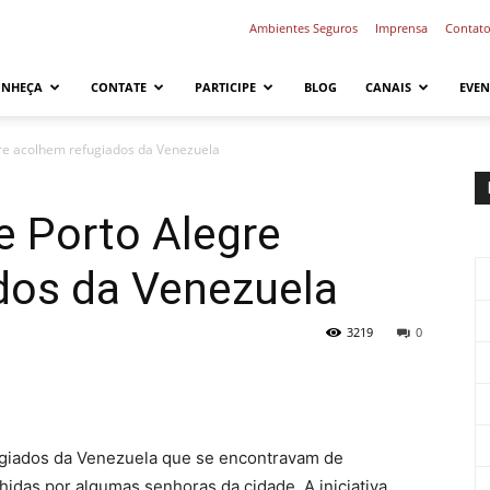
Ambientes Seguros
Imprensa
Contat
ONHEÇA
CONTATE
PARTICIPE
BLOG
CANAIS
EVEN
gre acolhem refugiados da Venezuela
e Porto Alegre
dos da Venezuela
3219
0
fugiados da Venezuela que se encontravam de
idas por algumas senhoras da cidade. A iniciativa