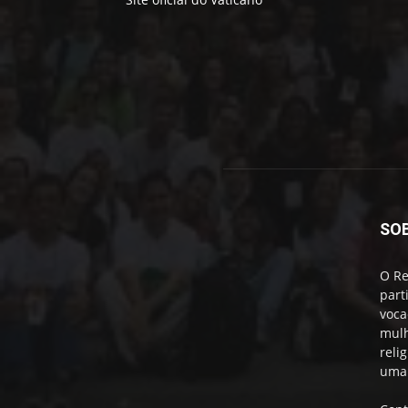
SO
O Re
part
voca
mulh
reli
uma 