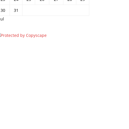
30
31
jul