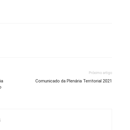
Próximo artigo
ia
Comunicado da Plenária Territorial 2021
o
i