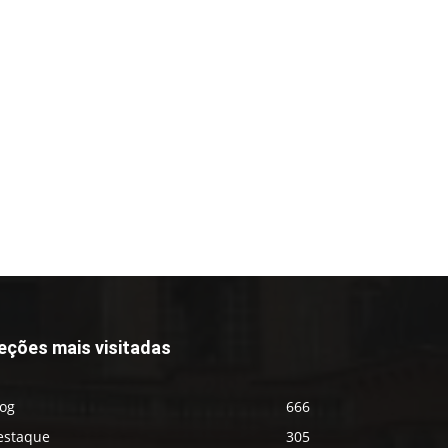
eções mais visitadas
log
666
estaque
305