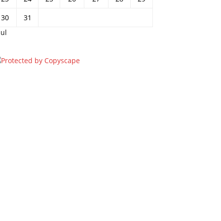
30
31
jul