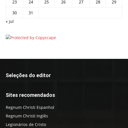
23
24
25
26
27
28
29
30
31
« jul
Seleções do editor
Sites recomendados
Regnum Christi Espanhol
Regnum Christi Inglês
Legionários de Cristo