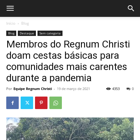
Início
Blog
Blog
Destaque
Sem categoria
Membros do Regnum Christi
doam cestas básicas para
comunidades mais carentes
durante a pandemia
Por
Equipe Regnum Christi
-
19 de março de 2021
4353
0