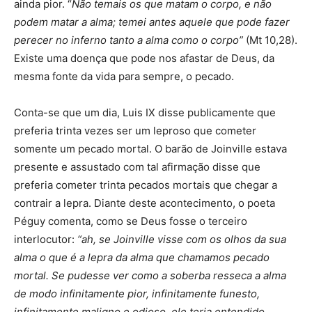
ainda pior. “
Não temais os que matam o corpo, e não
podem matar a alma; temei antes aquele que pode fazer
perecer no inferno tanto a alma como o corpo”
(Mt 10,28).
Existe uma doença que pode nos afastar de Deus, da
mesma fonte da vida para sempre, o pecado.
Conta-se que um dia, Luis IX disse publicamente que
preferia trinta vezes ser um leproso que cometer
somente um pecado mortal. O barão de Joinville estava
presente e assustado com tal afirmação disse que
preferia cometer trinta pecados mortais que chegar a
contrair a lepra. Diante deste acontecimento, o poeta
Péguy comenta, como se Deus fosse o terceiro
interlocutor:
“ah, se Joinville visse com os olhos da sua
alma o que é a lepra da alma que chamamos pecado
mortal. Se pudesse ver como a soberba resseca a alma
de modo infinitamente pior, infinitamente funesto,
infinitamente maligno e odioso, ele teria entendido