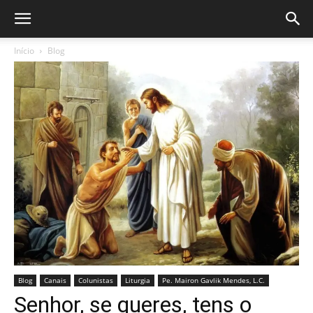
Início
Blog
Blog
Canais
Colunistas
Liturgia
Pe. Mairon Gavlik Mendes, L.C.
Senhor, se queres, tens o