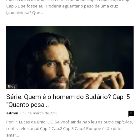
Cap.5 E se fosse eu? Poderia aguentar o peso de uma cruz
ignominiosa? Que...
Blog
Série: Quem é o homem do Sudário? Cap: 5
“Quanto pesa...
admin
-
19 de março de 2018
0
Por: Ir. Lucas de Brito, L.C. Se você ainda não leu os outro capítulos,
confira eles aqui: Cap.1 Cap.2 Cap.3 Cap.4 Por que é tão difícil
amar...