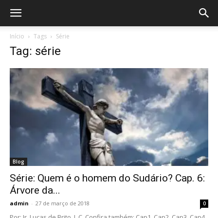
Início
Tags
Série
Tag: série
Blog
Série: Quem é o homem do Sudário? Cap. 6:
Árvore da...
admin
-
27 de março de 2018
0
Por: Ir. Lucas de Brito, L.C. Confira também: Cap1. Cap2. Cap3. Cap4.