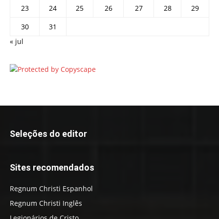
23
24
25
26
27
28
29
30
31
« jul
Seleções do editor
Sites recomendados
Regnum Christi Espanhol
Regnum Christi Inglês
Legionários de Cristo