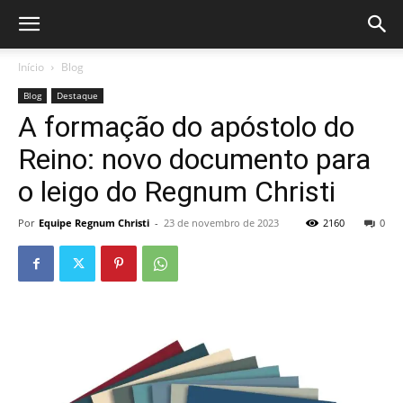
Início
Blog
Blog
Destaque
A formação do apóstolo do
Reino: novo documento para
o leigo do Regnum Christi
Por
Equipe Regnum Christi
-
23 de novembro de 2023
2160
0