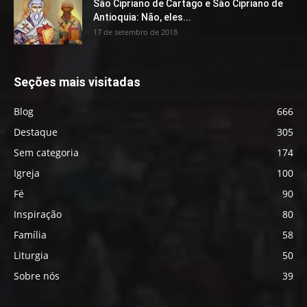
São Cipriano de Cartago e São Cipriano de
Antioquia: Não, eles...
17 de setembro de 2018
Seções mais visitadas
Blog
666
Destaque
305
Sem categoria
174
Igreja
100
Fé
90
Inspiração
80
Família
58
Liturgia
50
Sobre nós
39