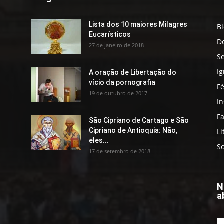
Lista dos 10 maiores Milagres
B
Eucarísticos
D
27 de janeiro de 2018
S
Ig
A oração de Libertação do
vício da pornografia
F
19 de outubro de 2017
In
Fa
São Cipriano de Cartago e São
Cipriano de Antioquia: Não,
Li
eles...
S
17 de setembro de 2018
N
a