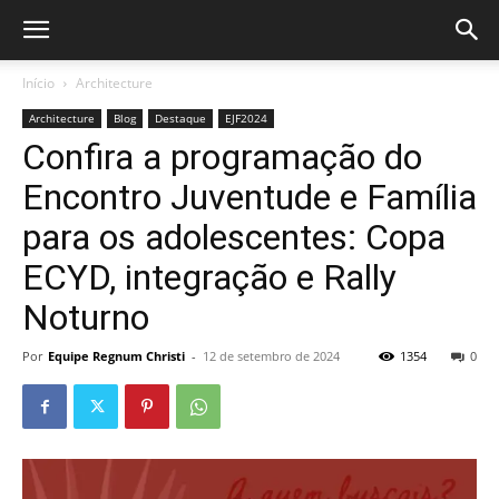
Início
Architecture
Architecture
Blog
Destaque
EJF2024
Confira a programação do
Encontro Juventude e Família
para os adolescentes: Copa
ECYD, integração e Rally
Noturno
Por
Equipe Regnum Christi
-
12 de setembro de 2024
1354
0