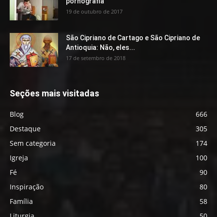
pornografia
19 de outubro de 2017
São Cipriano de Cartago e São Cipriano de
Antioquia: Não, eles...
17 de setembro de 2018
Seções mais visitadas
Blog
666
Destaque
305
Sem categoria
174
Igreja
100
Fé
90
Inspiração
80
Família
58
Liturgia
50