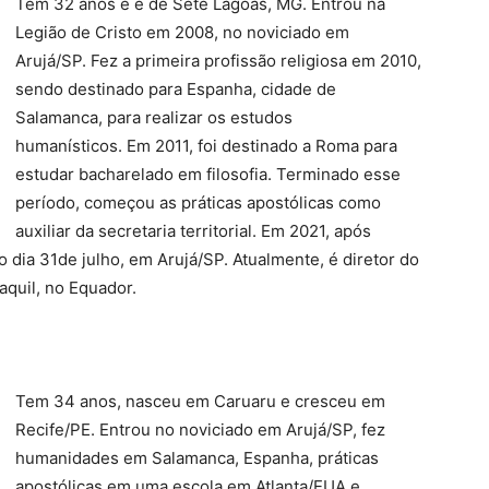
Tem 32 anos e é de Sete Lagoas, MG. Entrou na
Legião de Cristo em 2008, no noviciado em
Arujá/SP. Fez a primeira profissão religiosa em 2010,
sendo destinado para Espanha, cidade de
Salamanca, para realizar os estudos
humanísticos. Em 2011, foi destinado a Roma para
estudar bacharelado em filosofia. Terminado esse
período, começou as práticas apostólicas como
auxiliar da secretaria territorial. Em 2021, após
o dia 31de julho, em Arujá/SP. Atualmente, é diretor do
quil, no Equador.
Tem 34 anos, nasceu em Caruaru e cresceu em
Recife/PE. Entrou no noviciado em Arujá/SP, fez
humanidades em Salamanca, Espanha, práticas
apostólicas em uma escola em Atlanta/EUA e