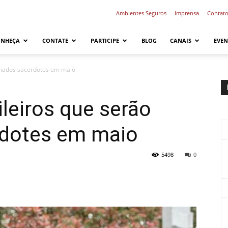
Ambientes Seguros
Imprensa
Contat
ONHEÇA
CONTATE
PARTICIPE
BLOG
CANAIS
EVEN
enados sacerdotes em maio
leiros que serão
rdotes em maio
5498
0