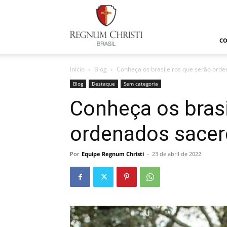
Regnum
Christi
C
Início
Blog
Conheça os brasileiros que serão ord
Blog
Destaque
Sem categoria
Conheça os brasi
ordenados sace
Por
Equipe Regnum Christi
-
23 de abril de 2022