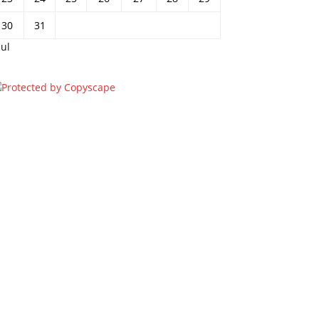
30
31
jul