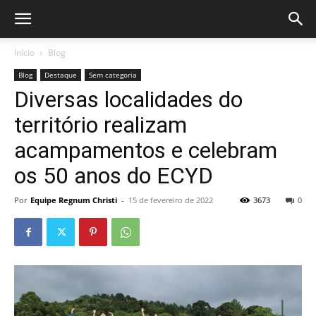
Início
Blog
Blog
Destaque
Sem categoria
Diversas localidades do
território realizam
acampamentos e celebram
os 50 anos do ECYD
Por
Equipe Regnum Christi
-
15 de fevereiro de 2022
3673
0