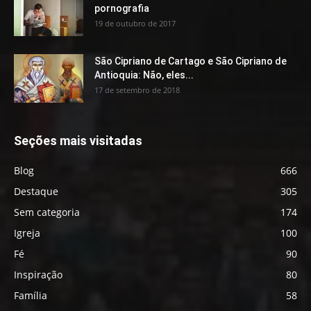
pornografia
19 de outubro de 2017
São Cipriano de Cartago e São Cipriano de
Antioquia: Não, eles...
17 de setembro de 2018
Seções mais visitadas
Blog
666
Destaque
305
Sem categoria
174
Igreja
100
Fé
90
Inspiração
80
Família
58