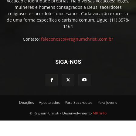
vocação e identidade próprias. Há diversas vocações: leigos,
mulheres e homens consagrados a Deus, sacerdotes
religiosos e sacerdotes diocesanos. Cada vocação expressa
de uma forma específica o carisma comum. Ligue: (11) 3578-
1164
Contato:
faleconosco@regnumchristi.com.br
SIGA-NOS
Doações
Apostolados
Para Sacerdotes
Para Jovens
© Regnum Christi - Desenvolvimento
MKTinfo