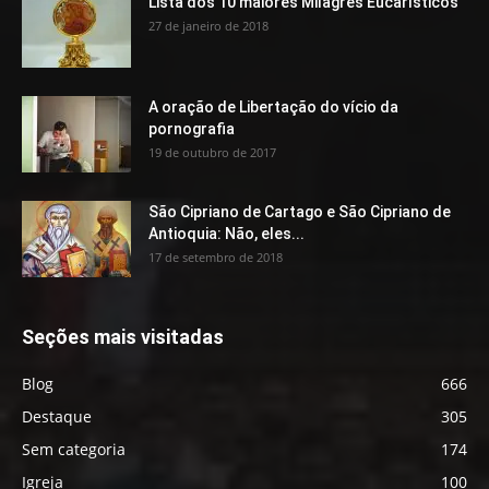
Lista dos 10 maiores Milagres Eucarísticos
27 de janeiro de 2018
A oração de Libertação do vício da
pornografia
19 de outubro de 2017
São Cipriano de Cartago e São Cipriano de
Antioquia: Não, eles...
17 de setembro de 2018
Seções mais visitadas
Blog
666
Destaque
305
Sem categoria
174
Igreja
100