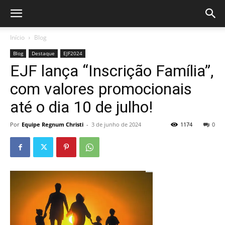
Início
Blog
Blog
Destaque
EJF2024
EJF lança “Inscrição Família”,
com valores promocionais
até o dia 10 de julho!
Por
Equipe Regnum Christi
-
3 de junho de 2024
1174
0