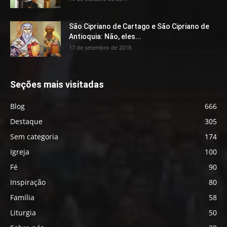
São Cipriano de Cartago e São Cipriano de
Antioquia: Não, eles...
17 de setembro de 2018
Seções mais visitadas
Blog
666
Destaque
305
Sem categoria
174
Igreja
100
Fé
90
Inspiração
80
Família
58
Liturgia
50