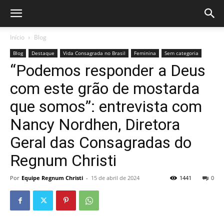
Início
Blog
Blog
Destaque
Vida Consagrada no Brasil
Feminina
Sem categoria
“Podemos responder a Deus
com este grão de mostarda
que somos”: entrevista com
Nancy Nordhen, Diretora
Geral das Consagradas do
Regnum Christi
Por
Equipe Regnum Christi
-
15 de abril de 2024
1441
0