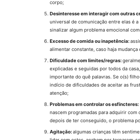
corpo;
Desinteresse em interagir com outras c
universal de comunicação entre elas é a 
sinalizar algum problema emocional como
Excesso de comida ou inapetência:
assi
alimentar constante, caso haja mudança 
Dificuldade com limites/regras:
geralme
explicadas e seguidas por todos da casa
importante do quê palavras. Se o(s) filho
indício de dificuldades de aceitar as fru
atenção;
Problemas em controlar os esfíncteres:
nascem programadas para adquirir com o
depois de ter conseguido, o problema p
Agitação:
algumas crianças têm sentime
lidar com estes, acabam por tornarem-s