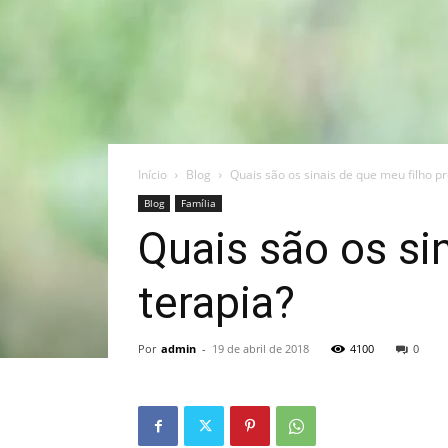
Início
Blog
Quais são os sinais de que meu filho pr
Blog
Família
Quais são os si
terapia?
Por
admin
-
19 de abril de 2018
4100
0