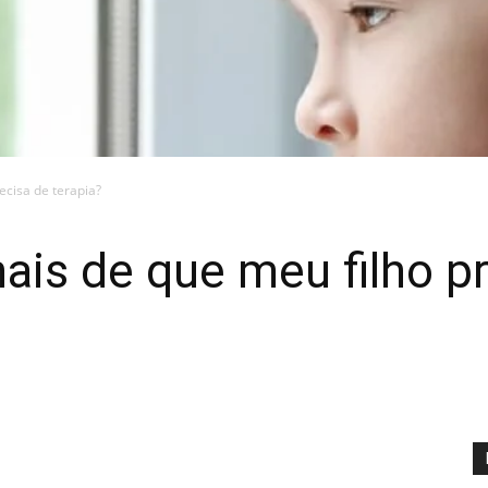
ecisa de terapia?
nais de que meu filho p