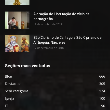
A oração de Libertação do vício da
pornografia
19 de outubro de 2017
São Cipriano de Cartago e São Cipriano de
Antioquia: Não, eles...
17 de setembro de 2018
Seções mais visitadas
Blog
666
Destaque
305
Sem categoria
174
Igreja
100
Fé
90