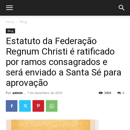
Início
Blog
Blog
Estatuto da Federação
Regnum Christi é ratificado
por ramos consagrados e
será enviado a Santa Sé para
aprovação
Por
admin
-
7 de dezembro de 2018
3404
0