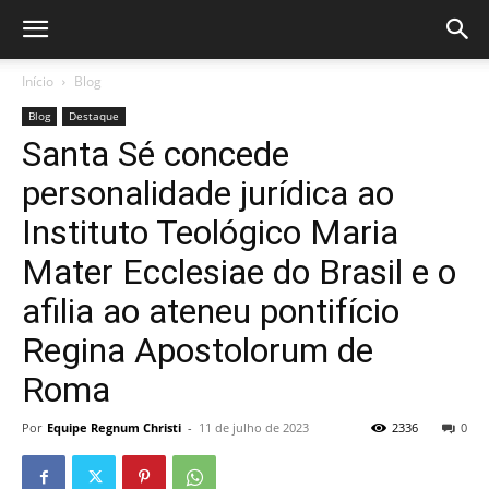
Início
Blog
Blog
Destaque
Santa Sé concede
personalidade jurídica ao
Instituto Teológico Maria
Mater Ecclesiae do Brasil e o
afilia ao ateneu pontifício
Regina Apostolorum de
Roma
Por
Equipe Regnum Christi
-
11 de julho de 2023
2336
0