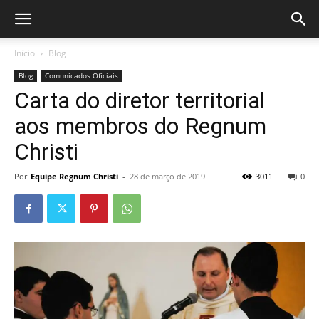
Início
Blog
Blog
Comunicados Oficiais
Carta do diretor territorial
aos membros do Regnum
Christi
Por
Equipe Regnum Christi
-
28 de março de 2019
3011
0