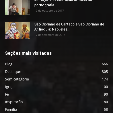
pornografia
19 de outubro de 2017
São Cipriano de Cartago e São Cipriano de
Antioquia: Não, eles...
17 de setembro de 2018
Seções mais visitadas
Blog
666
Destaque
305
Sem categoria
174
Igreja
100
Fé
90
Inspiração
80
Família
58