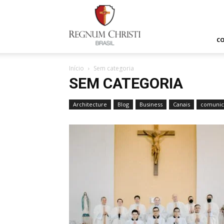
Regnum
Christi
C
Início
Sem categoria
SEM CATEGORIA
Architecture
Blog
Business
Canais
comunic