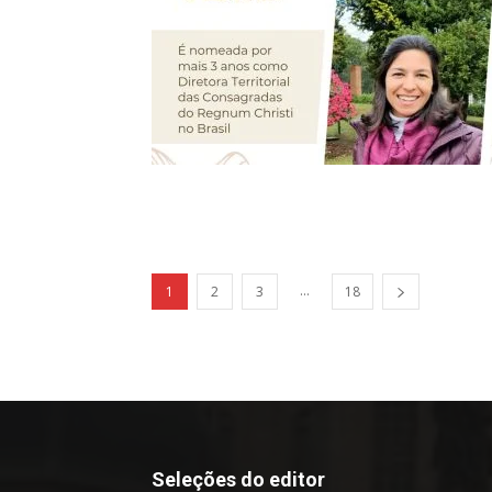
...
1
2
3
18
Seleções do editor