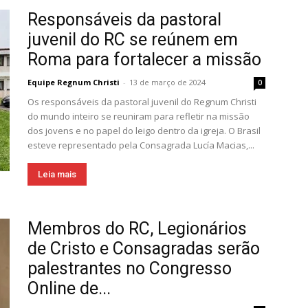
Responsáveis da pastoral
juvenil do RC se reúnem em
Roma para fortalecer a missão
Equipe Regnum Christi
-
13 de março de 2024
0
Os responsáveis da pastoral juvenil do Regnum Christi
do mundo inteiro se reuniram para refletir na missão
dos jovens e no papel do leigo dentro da igreja. O Brasil
esteve representado pela Consagrada Lucía Macias,...
Leia mais
Membros do RC, Legionários
de Cristo e Consagradas serão
palestrantes no Congresso
Online de...