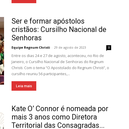
Ser e formar apóstolos
cristãos: Cursilho Nacional de
Senhoras
Equipe Regnum Christi
-
29 de agosto de 2023
0
Entre os dias 24 e 27 de agosto, aconteceu, no Rio de
Janeiro, o Cursilho Nacional de Senhoras do Regnum
Christi. Com o tema “O Apostolado do Regnum Christi”, o
cursilho reuniu 56 participantes,...
Leia mais
Kate O’ Connor é nomeada por
mais 3 anos como Diretora
Territorial das Consagradas...