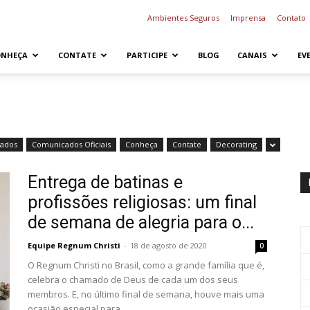
Ambientes Seguros
Imprensa
Contato
ONHEÇA
CONTATE
PARTICIPE
BLOG
CANAIS
EV
ados
Comunicados Oficiais
Conheça
Contate
Decorating
Entrega de batinas e
profissões religiosas: um final
de semana de alegria para o...
Equipe Regnum Christi
-
18 de agosto de 2020
0
O Regnum Christi no Brasil, como a grande família que é,
celebra o chamado de Deus de cada um dos seus
membros. E, no último final de semana, houve mais uma
ocasião especial para...