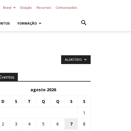
Brasil
Doação
Recursos
Comunicados
ENTOS
FORMAÇÃO
ALEATÓRIO
Eventos
agosto 2026
D
S
T
Q
Q
S
S
1
2
3
4
5
6
7
8