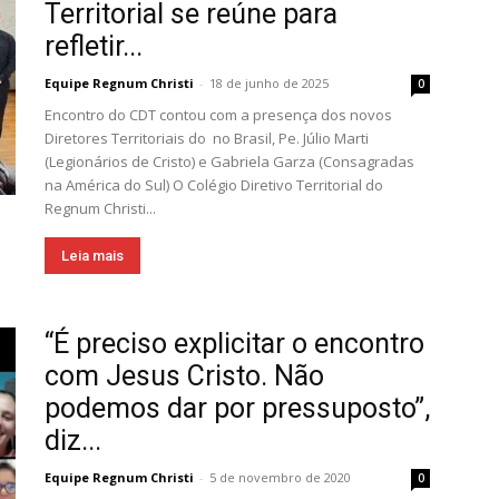
Territorial se reúne para
refletir...
Equipe Regnum Christi
-
18 de junho de 2025
0
Encontro do CDT contou com a presença dos novos
Diretores Territoriais do no Brasil, Pe. Júlio Marti
(Legionários de Cristo) e Gabriela Garza (Consagradas
na América do Sul) O Colégio Diretivo Territorial do
Regnum Christi...
Leia mais
“É preciso explicitar o encontro
com Jesus Cristo. Não
podemos dar por pressuposto”,
diz...
Equipe Regnum Christi
-
5 de novembro de 2020
0