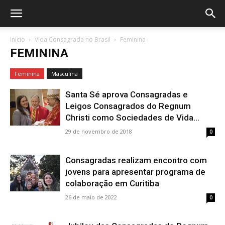
Início
Vida Consagrada no Brasil
Feminina
FEMININA
Feminina
Masculina
Santa Sé aprova Consagradas e
Leigos Consagrados do Regnum
Christi como Sociedades de Vida...
29 de novembro de 2018
0
Consagradas realizam encontro com
jovens para apresentar programa de
colaboração em Curitiba
26 de maio de 2022
0